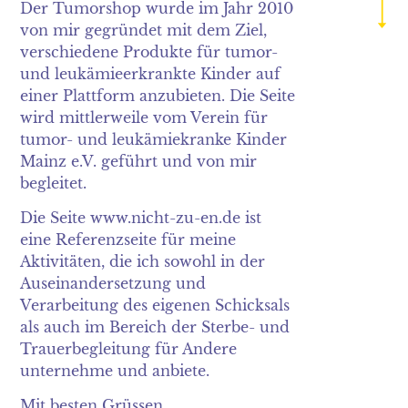
2019
Der Tumorshop wurde im Jahr 2010
von mir gegründet mit dem Ziel,
2018
verschiedene Produkte für tumor-
und leukämieerkrankte Kinder auf
2017
einer Plattform anzubieten. Die Seite
wird mittlerweile vom Verein für
2016
tumor- und leukämiekranke Kinder
Mainz e.V. geführt und von mir
2015
begleitet.
2014
Die Seite www.nicht-zu-en.de ist
eine Referenzseite für meine
2013
Aktivitäten, die ich sowohl in der
2012
Auseinandersetzung und
Verarbeitung des eigenen Schicksals
2011
als auch im Bereich der Sterbe- und
Trauerbegleitung für Andere
2010
unternehme und anbiete.
2009
Mit besten Grüssen